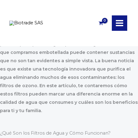
Ir
Adiós a los Contaminantes: Descubre los Beneficios del
al
Ozono para tu Agua
contenido
¿Sabes qué hay realmente en el agua que bebes? Puede
parecer pura, pero el agua que sale del grifo o incluso la
que compramos embotellada puede contener sustancias
que no son tan evidentes a simple vista. La buena noticia
es que existe una tecnología innovadora que purifica el
agua eliminando muchos de esos contaminantes: los
filtros de ozono. En este artículo, te contaremos cómo
estos filtros pueden marcar una diferencia enorme en la
calidad de agua que consumes y cuáles son los beneficios
para ti y tu familia.
¿Qué Son los Filtros de Agua y Cómo Funcionan?