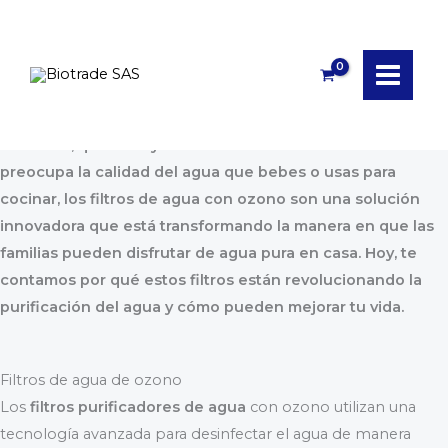
Ir
al
Purifica tu vida con ozono: La revolución del agua en casa
contenido
¿Sabías que el agua que consumes puede contener
bacterias, químicos y otros contaminantes invisibles? Si te
preocupa la calidad del agua que bebes o usas para
cocinar, los filtros de agua con ozono son una solución
innovadora que está transformando la manera en que las
familias pueden disfrutar de agua pura en casa. Hoy, te
contamos por qué estos filtros están revolucionando la
purificación del agua y cómo pueden mejorar tu vida.
Filtros de agua de ozono
Los
filtros purificadores de agua
con ozono utilizan una
tecnología avanzada para desinfectar el agua de manera